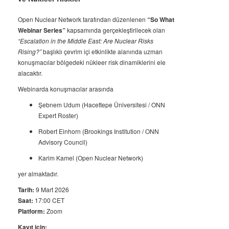
Open Nuclear Network tarafından düzenlenen
“So What
Webinar Series”
kapsamında gerçekleştirilecek olan
“Escalation in the Middle East: Are Nuclear Risks
Rising?”
başlıklı çevrim içi etkinlikte alanında uzman
konuşmacılar bölgedeki nükleer risk dinamiklerini ele
alacaktır.
Webinarda konuşmacılar arasında
Şebnem Udum (Hacettepe Üniversitesi / ONN
Expert Roster)
Robert Einhorn (Brookings Institution / ONN
Advisory Council)
Karim Kamel (Open Nuclear Network)
yer almaktadır.
Tarih:
9 Mart 2026
Saat:
17:00 CET
Platform:
Zoom
Kayıt için: