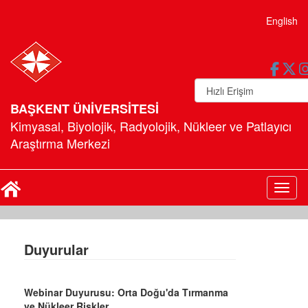
English
BAŞKENT ÜNİVERSİTESİ
Kimyasal, Biyolojik, Radyolojik, Nükleer ve Patlayıcı
Araştırma Merkezi
Toggl
Duyurular
Webinar Duyurusu: Orta Doğu'da Tırmanma
ve Nükleer Riskler