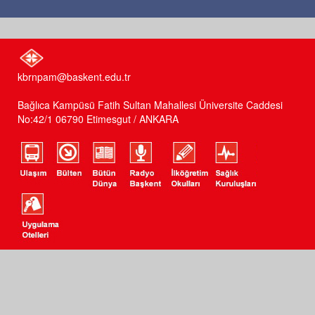
kbrnpam@baskent.edu.tr
Bağlıca Kampüsü Fatih Sultan Mahallesi Üniversite Caddesi
No:42/1 06790 Etimesgut / ANKARA