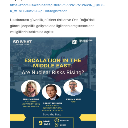
https://zoom.us/webinar/register/1717726175126/WN_QkG3-
K_wTnO0Juw2QSZgEA#/registration
Uluslararası güvenlik, nükleer riskler ve Orta Doğu’daki
güncel jeopolitik gelişmelerle ilgilenen araştırmacıların
ve ilgililerin katılımına açıktır.