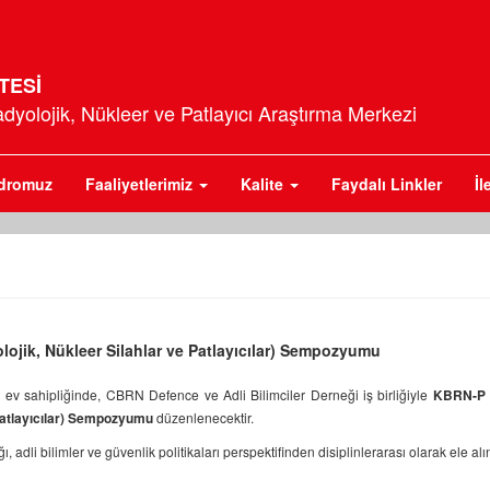
TESİ
adyolojik, Nükleer ve Patlayıcı Araştırma Merkezi
dromuz
Faaliyetlerimiz
Kalite
Faydalı Linkler
İl
lojik, Nükleer Silahlar ve Patlayıcılar) Sempozyumu
si ev sahipliğinde, CBRN Defence ve Adli Bilimciler Derneği iş birliğiyle
KBRN-P 
 Patlayıcılar) Sempozyumu
düzenlenecektir.
dli bilimler ve güvenlik politikaları perspektifinden disiplinlerarası olarak ele alın