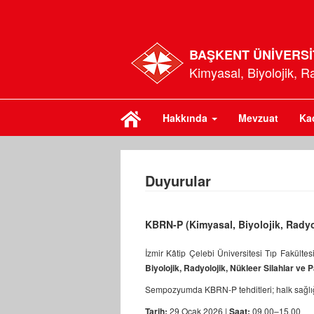
BAŞKENT ÜNİVERSİ
Kimyasal, Biyolojik, R
Hakkında
Mevzuat
Ka
Duyurular
KBRN-P (Kimyasal, Biyolojik, Radyo
İzmir Kâtip Çelebi Üniversitesi Tıp Fakülte
Biyolojik, Radyolojik, Nükleer Silahlar ve
Sempozyumda KBRN-P tehditleri; halk sağlığı, a
Tarih:
29 Ocak 2026 |
Saat:
09.00–15.00