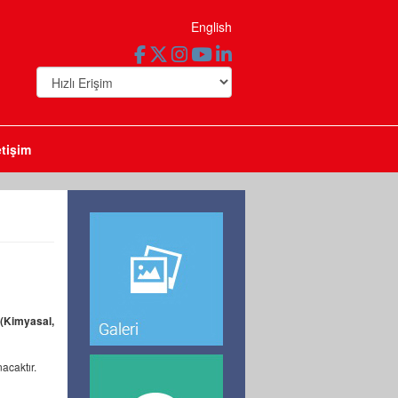
English
etişim
(Kimyasal,
acaktır.